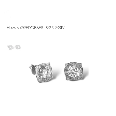
FRI FRAKT – 14 DAGERS ÅPENT KJØP – SIKKER BETALING MED KLARNA 
Hjem
>
ØREDOBBER - 925 SØLV