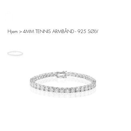
FRI FRAKT – 14 DAGERS ÅPENT KJØP – SIKKER BETALING MED KLARNA 
Hjem
>
4MM TENNIS ARMBÅND - 925 SØLV