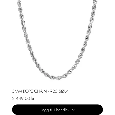
5MM ROPE CHAIN - 925 SØLV
Pris
2 449,00 kr
Legg til i handlekurv