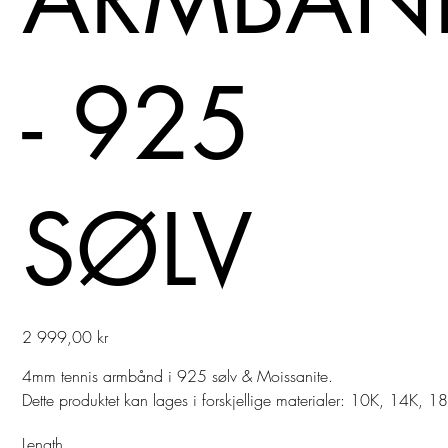
- 925
SØLV
Pris
2 999,00 kr
4mm tennis armbånd i 925 sølv & Moissanite.
Dette produktet kan lages i forskjellige materialer: 10K, 14K, 1
Length