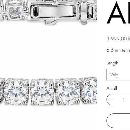
A
Pris
3 999,00 k
6.5mm tenni
Length
Antall