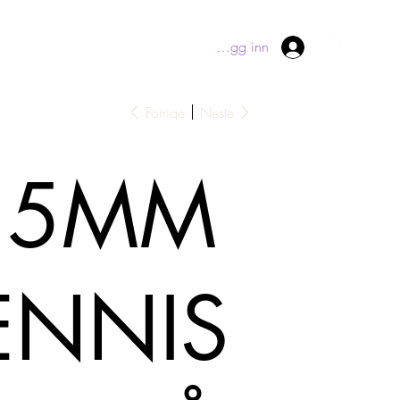
Logg inn
Forrige
Neste
.5MM
ENNIS