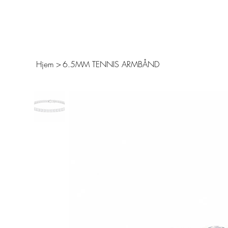
FRI FRAKT – 14 DAGERS ÅPENT KJØP – SIKKER BETALING MED KLARNA 
Grillz
Pendanter
Chains
Bracelets
Ringer
Hjem
>
6.5MM TENNIS ARMBÅND