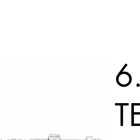

Øredobber
Om La Lux
6
T