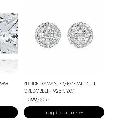
Hurtigvisning
5MM
RUNDE DIAMANTER/EMERALD CUT
ØREDOBBER - 925 SØLV
Pris
1 899,00 kr
Legg til i handlekurv