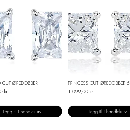
Hurtigvisning
Hurtigvisning
D CUT ØREDOBBER
PRINCESS CUT ØREDOBBER 
Pris
0 kr
1 099,00 kr
Legg til i handlekurv
Legg til i handlekurv