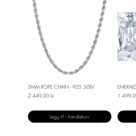
Hurtigvisning
5MM ROPE CHAIN - 925 SØLV
EMERAL
Pris
Pris
2 449,00 kr
1 499,0
Legg til i handlekurv