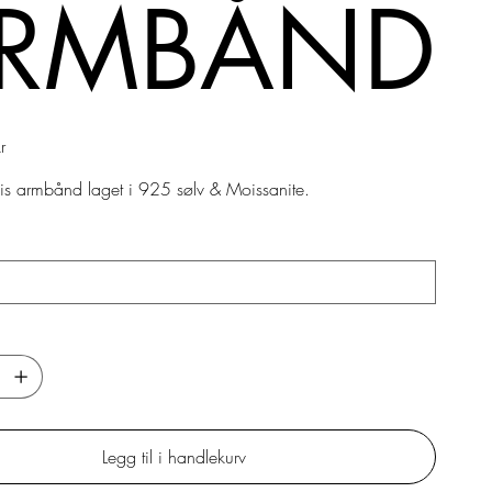
RMBÅND
r
s armbånd laget i 925 sølv & Moissanite.
Legg til i handlekurv