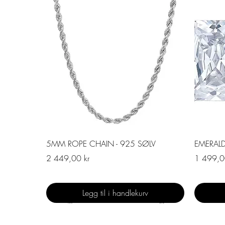
Hurtigvisning
5MM ROPE CHAIN - 925 SØLV
EMERAL
Pris
Pris
2 449,00 kr
1 499,0
Legg til i handlekurv