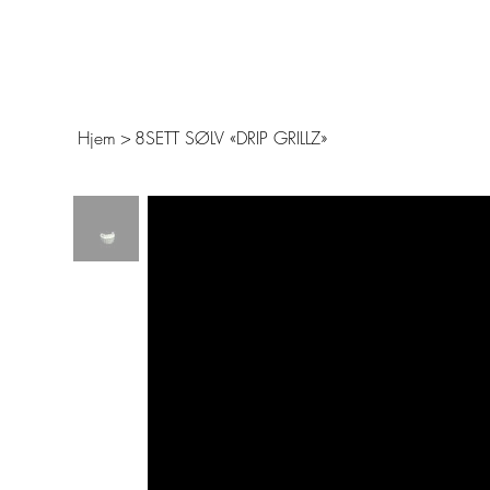
FRI FRAKT – 14 DAGERS ÅPENT KJØP – SIKKER BETALING MED KLARNA 
Grillz
Pendanter
Chains
Bracelets
Ringer
Hjem
>
8SETT SØLV «DRIP GRILLZ»