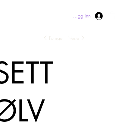
Logg inn
Forrige
Neste
SETT
ØLV