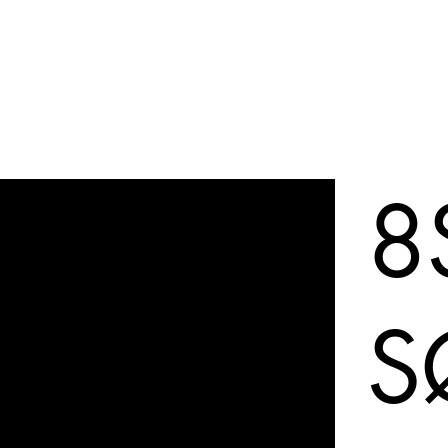

Øredobber
Om La Lux
8
S