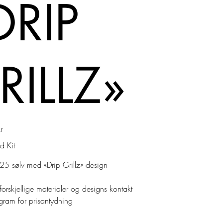
DRIP
RILLZ»
r
d Kit
25 sølv med «Drip Grillz» design
forskjellige materialer og designs kontakt
gram for prisantydning