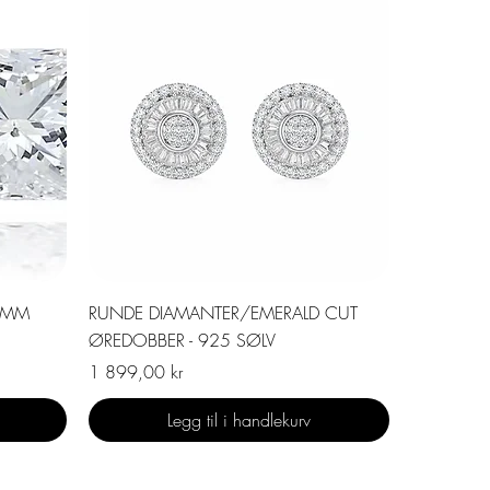
Hurtigvisning
5MM
RUNDE DIAMANTER/EMERALD CUT
ØREDOBBER - 925 SØLV
Pris
1 899,00 kr
Legg til i handlekurv