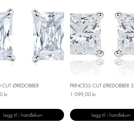
Hurtigvisning
Hurtigvisning
D CUT ØREDOBBER
PRINCESS CUT ØREDOBBER 
Pris
0 kr
1 099,00 kr
Legg til i handlekurv
Legg til i handlekurv