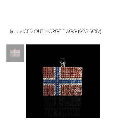
FRI FRAKT – 14 DAGERS ÅPENT KJØP – SIKKER BETALING MED KLARNA 
Hjem
>
ICED OUT NORGE FLAGG (925 SØLV)