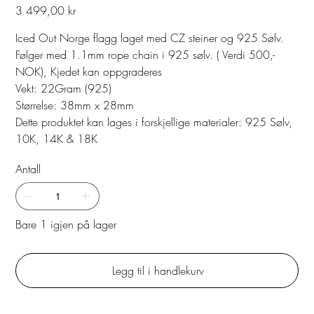
Pris
3 499,00 kr
Iced Out Norge flagg laget med CZ steiner og 925 Sølv.
Følger med 1.1mm rope chain i 925 sølv. ( Verdi 500,-
NOK), Kjedet kan oppgraderes
Vekt: 22Gram (925)
Størrelse: 38mm x 28mm
Dette produktet kan lages i forskjellige materialer: 925 Sølv,
10K, 14K & 18K
Antall
Bare 1 igjen på lager
Legg til i handlekurv