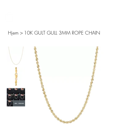
FRI FRAKT – 14 DAGERS ÅPENT KJØP – SIKKER BETALING MED KLARNA 
Hjem
>
10K GULT GULL 3MM ROPE CHAIN