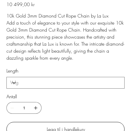
Pris
10 499,00 kr
10k Gold 3mm Diamond Cut Rope Chain by La Lux
Add a touch of elegance to your style with our exquisite 10k
Gold 3mm Diamond Cut Rope Chain. Handcrafted with
precision, this stunning piece showcases the artistry and
craftsmanship that La Lux is known for. The intricate diamond-
cut design reflects light beautifully, giving the chain a
dazzling sparkle from every angle.
Length
Antall
Legg til i handlekurv