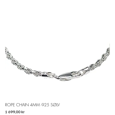
ROPE CHAIN 4MM -925 SØLV
Pris
1 699,00 kr