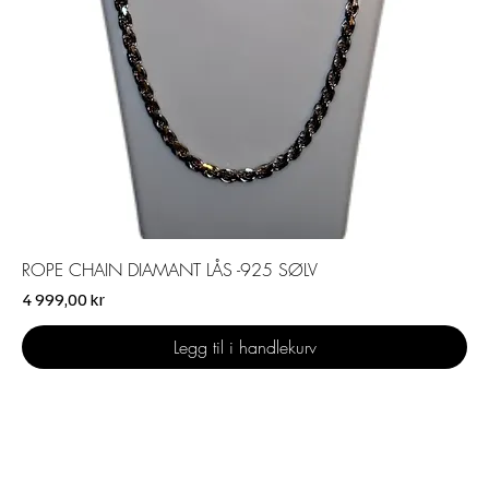
ROPE CHAIN DIAMANT LÅS -925 SØLV
Pris
4 999,00 kr
Legg til i handlekurv