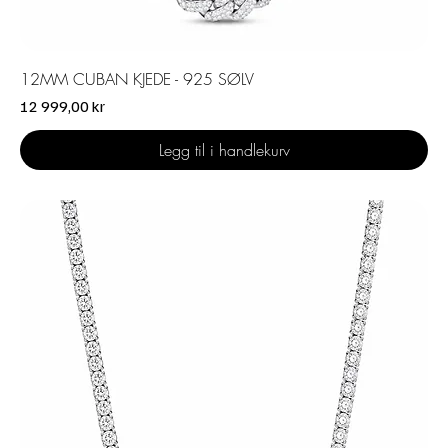
12MM CUBAN KJEDE - 925 SØLV
Pris
12 999,00 kr
Legg til i handlekurv