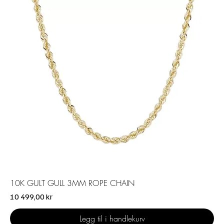
10K GULT GULL 3MM ROPE CHAIN
Pris
10 499,00 kr
Legg til i handlekurv