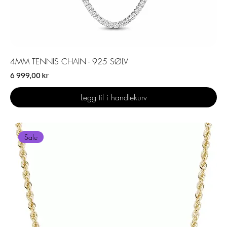
4MM TENNIS CHAIN - 925 SØLV
Pris
6 999,00 kr
Legg til i handlekurv
Sale