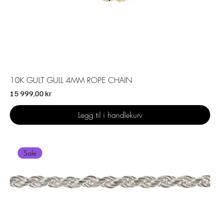
10K GULT GULL 4MM ROPE CHAIN
Pris
15 999,00 kr
Legg til i handlekurv
Sale