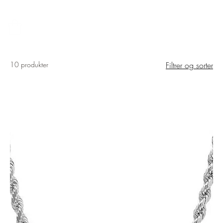
FRI FRAKT – 14 DAGERS ÅPENT KJØP – SIKKER BETALING MED KLARNA 
10 produkter
Filtrer og sorter