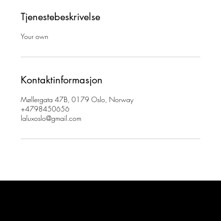
Tjenestebeskrivelse
Your own
Kontaktinformasjon
Møllergata 47B, 0179 Oslo, Norway
+4798450656
laluxoslo@gmail.com
Vår Histoire