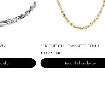
ning
Hurtigvisning
ØLV
10K GULT GULL 3MM ROPE CHAIN
Pris
10 499,00 kr
ndlekurv
Legg til i handlekurv