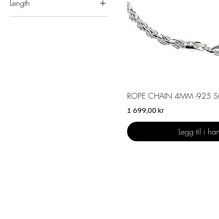
Length
50CM
55CM
60CM
65CM
70CM
Hurtigvis
ROPE CHAIN 4MM -925 S
Pris
1 699,00 kr
Legg til i ha