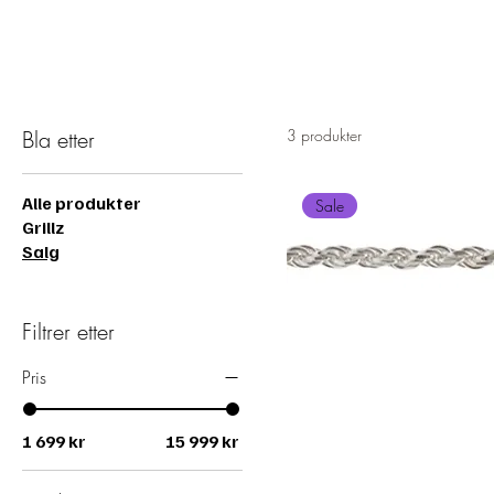
FRI FRAKT – 14 DAGERS ÅPENT KJØP – SIKKER BETALING MED KLARNA 
Grillz
Pendanter
Chains
Bracelets
Ringer
Bla etter
3 produkter
Alle produkter
Sale
Grillz
Salg
Filtrer etter
Pris
1 699 kr
15 999 kr