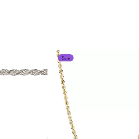

Øredobber
Om La Lux
Sale