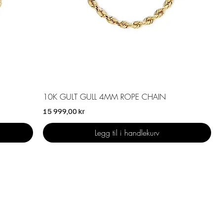
Hurtigvisning
10K GULT GULL 4MM ROPE CHAIN
Pris
15 999,00 kr
Legg til i handlekurv